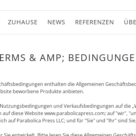
ZUHAUSE
NEWS
REFERENZEN
ÜB
ERMS & AMP; BEDINGUNG
chäftsbedingungen enthalten die Allgemeinen Geschäftsbe
ebsite beworbene Produkte anbieten.
en Nutzungsbedingungen und Verkaufsbedingungen auf die „
h auf diese Website www.parabolicapress.com; auf "wir", "un
ch auf Parabolica Press LLC; und für "Sie" und "Ihr" sind Sie
r Sie entwickelt. Bitte lesen Sie diese Allgemeinen Geschäf