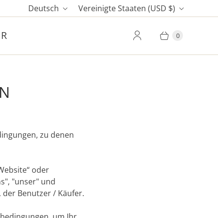
S
L
Deutsch
Vereinigte Staaten
(USD $)
P
A
ER
R
N
0
A
D
C
H
EN
E
dingungen, zu denen
Website“ oder
s", "unser" und
, der Benutzer / Käufer.
tsbedingungen, um Ihr