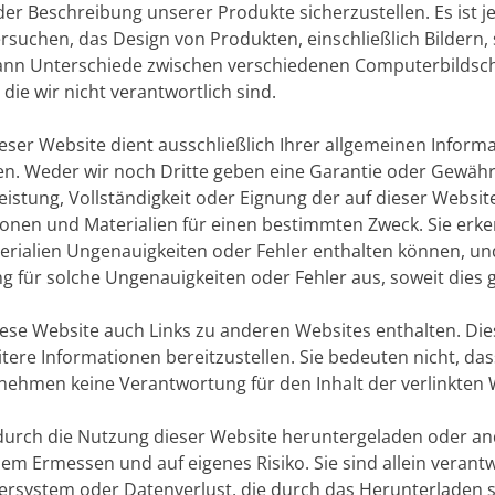
der Beschreibung unserer Produkte sicherzustellen. Es ist 
ersuchen, das Design von Produkten, einschließlich Bildern
 kann Unterschiede zwischen verschiedenen Computerbilds
die wir nicht verantwortlich sind.
dieser Website dient ausschließlich Ihrer allgemeinen Info
. Weder wir noch Dritte geben eine Garantie oder Gewährl
, Leistung, Vollständigkeit oder Eignung der auf dieser Webs
nen und Materialien für einen bestimmten Zweck. Sie erke
rialien Ungenauigkeiten oder Fehler enthalten können, und
g für solche Ungenauigkeiten oder Fehler aus, soweit dies ge
iese Website auch Links zu anderen Websites enthalten. Die
ere Informationen bereitzustellen. Sie bedeuten nicht, dass
nehmen keine Verantwortung für den Inhalt der verlinkten W
s durch die Nutzung dieser Website heruntergeladen oder an
nem Ermessen und auf eigenes Risiko. Sie sind allein verant
rsystem oder Datenverlust, die durch das Herunterladen s